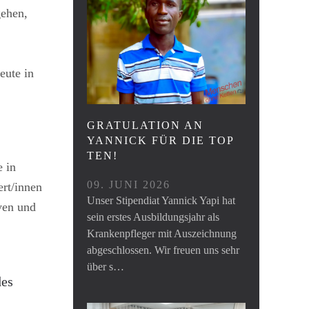
gehen,
eute in
GRATULATION AN
YANNICK FÜR DIE TOP
TEN!
 in
09. JUNI 2026
ert/innen
Unser Stipendiat Yannick Yapi hat
ven und
sein erstes Ausbildungsjahr als
Krankenpfleger mit Auszeichnung
abgeschlossen. Wir freuen uns sehr
über s…
des