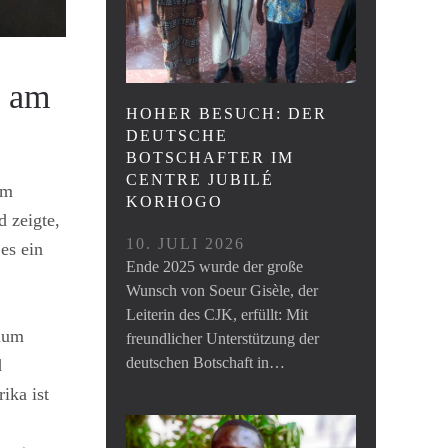
n am
HOHER BESUCH: DER
DEUTSCHE
BOTSCHAFTER IM
CENTRE JUBILÉ
um
KORHOGO
 zeigte,
10. JULI 2026
es ein
Ende 2025 wurde der große
Wunsch von Soeur Gisèle, der
Leiterin des CJK, erfüllt: Mit
dium
freundlicher Unterstützung der
deutschen Botschaft in…
d
ika ist