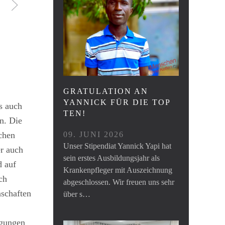
GRATULATION AN
YANNICK FÜR DIE TOP
s auch
TEN!
n. Die
chen
09. JUNI 2026
Unser Stipendiat Yannick Yapi hat
er auch
sein erstes Ausbildungsjahr als
d auf
Krankenpfleger mit Auszeichnung
ch
abgeschlossen. Wir freuen uns sehr
nschaften
über s…
ugungen