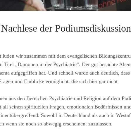
Nachlese der Podiumsdiskussio
it luden wir zusammen mit dem evangelischen Bildungszentr
 Titel „Dämonen in der Psychiatrie“. Der gut besuchte Abend
hema aufgegriffen hat. Und schnell wurde auch deutlich, dass 
ragen und Einblicke ermöglicht, die sich hier gar nicht
nnen aus den Bereichen Psychiatrie und Religion auf dem Po
 all seinen spirituellen Fragen, emotionalen Bedürfnissen un
entübergreifend: Sowohl in Deutschland als auch in Westafr
uch wenn sie noch so abwegig erscheinen, zuzulassen.