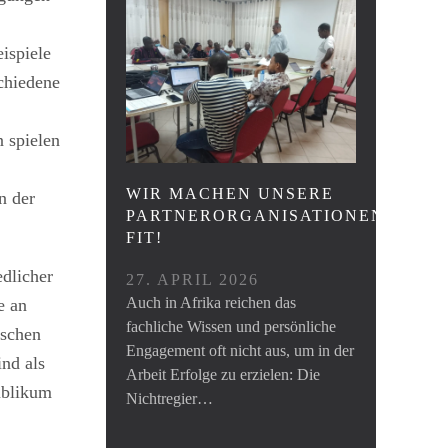
ispiele
chiedene
 spielen
WIR MACHEN UNSERE
n der
PARTNERORGANISATIONEN
FIT!
edlicher
27. APRIL 2026
Auch in Afrika reichen das
e an
fachliche Wissen und persönliche
ischen
Engagement oft nicht aus, um in der
ind als
Arbeit Erfolge zu erzielen: Die
ublikum
Nichtregier…