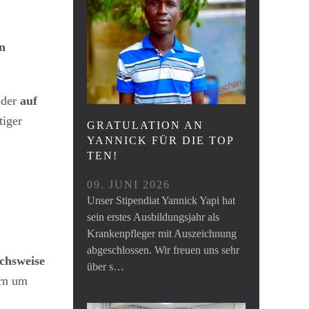
n
der
auf
tiger
GRATULATION AN
YANNICK FÜR DIE TOP
TEN!
09. JUNI 2026
Unser Stipendiat Yannick Yapi hat
sein erstes Ausbildungsjahr als
Krankenpfleger mit Auszeichnung
abgeschlossen. Wir freuen uns sehr
ichsweise
über s…
ern um