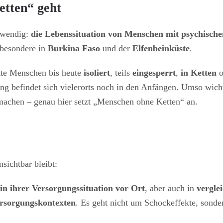
tten“ geht
otwendig:
die Lebenssituation von Menschen mit psychische
besondere in
Burkina Faso
und der
Elfenbeinküste
.
nkte Menschen bis heute
isoliert
, teils
eingesperrt
,
in Ketten
o
gung befindet sich vielerorts noch in den Anfängen. Umso wich
h machen – genau hier setzt „Menschen ohne Ketten“ an.
sichtbar bleibt:
in ihrer Versorgungssituation vor Ort
, aber auch in
vergle
ersorgungskontexten
. Es geht nicht um Schockeffekte, sond