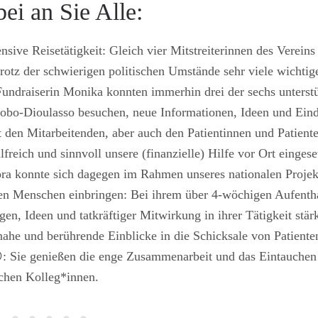
ei an Sie Alle:
ive Reisetätigkeit: Gleich vier Mitstreiterinnen des Vereins
rotz der schwierigen politischen Umstände sehr viele wichtig
Fundraiserin Monika konnten immerhin drei der sechs unterst
bo-Dioulasso besuchen, neue Informationen, Ideen und Ein
 den Mitarbeitenden, aber auch den Patientinnen und Patiente
lfreich und sinnvoll unsere (finanzielle) Hilfe vor Ort eingese
 konnte sich dagegen im Rahmen unseres nationalen Projekt
kten Menschen einbringen: Bei ihrem über 4-wöchigen Aufentha
gen, Ideen und tatkräftiger Mitwirkung in ihrer Tätigkeit stä
he und berührende Einblicke in die Schicksale von Patiente
😊: Sie genießen die enge Zusammenarbeit und das Eintauchen 
schen Kolleg*innen.