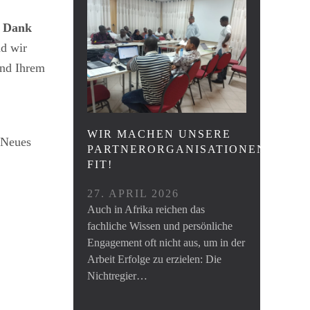
r Dank
nd wir
und Ihrem
WIR MACHEN UNSERE
 Neues
PARTNERORGANISATIONEN
FIT!
27. APRIL 2026
Auch in Afrika reichen das
fachliche Wissen und persönliche
Engagement oft nicht aus, um in der
Arbeit Erfolge zu erzielen: Die
Nichtregier…