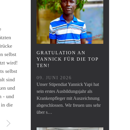
e
ützten
drücke
GRATULATION AN
n selbst
YANNICK FÜR DIE TOP
tzt wird!
TEN!
s selbst
09. JUNI 2026
lt sind
Unser Stipendiat Yannick Yapi hat
rken und
sein erstes Ausbildungsjahr als
n - und
Krankenpfleger mit Auszeichnung
in die
abgeschlossen. Wir freuen uns sehr
über s…